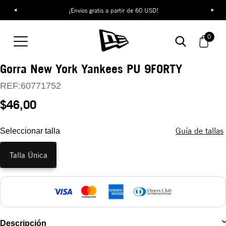
¡Envíos gratis a partir de 60 USD!
0
Gorra New York Yankees PU 9FORTY
REF:
60771752
$46,00
Guía de tallas
Seleccionar talla
Talla Única
Descripción