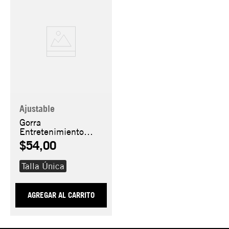
Ajustable
Gorra
Entretenimiento
Squid Games
$54,00
9FIFTY
Talla Única
AGREGAR AL CARRITO