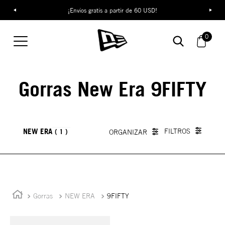
¡Envíos gratis a partir de 60 USD!
0
Gorras New Era 9FIFTY
NEW ERA
1
Gorras
NEW ERA
9FIFTY