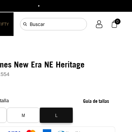
0
Buscar
FIFTY
nes New Era NE Heritage
1554
talla
Guía de tallas
M
L