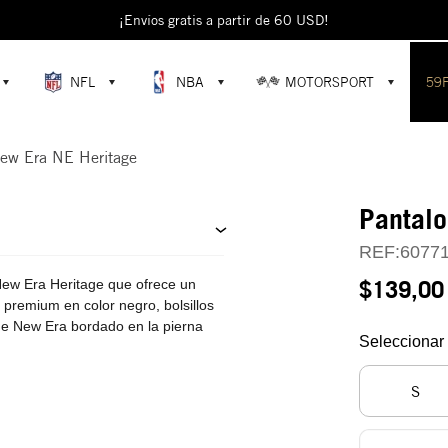
¡Envíos gratis a partir de 60 USD!
NFL
NBA
MOTORSPORT
59
ew Era NE Heritage
Pantalo
REF:
6077
$139,00
New Era Heritage que ofrece un
 premium en color negro, bolsillos
g de New Era bordado en la pierna
Seleccionar 
S