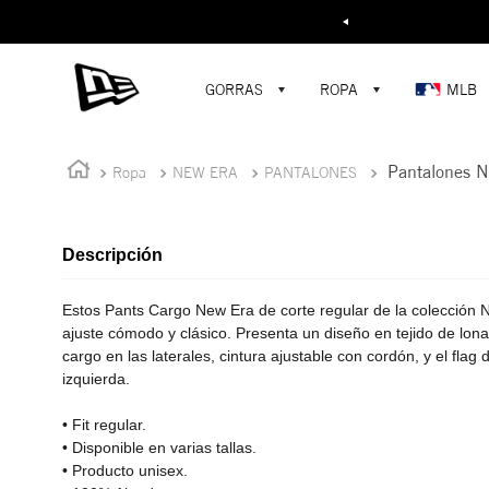
Buscar...
GORRAS
ROPA
MLB
Pantalones N
Ropa
NEW ERA
PANTALONES
Descripción
Estos Pants Cargo New Era de corte regular de la colección 
ajuste cómodo y clásico. Presenta un diseño en tejido de lona
cargo en las laterales, cintura ajustable con cordón, y el fla
izquierda.
• Fit regular.
• Disponible en varias tallas.
• Producto unisex.