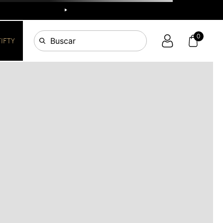
R
0
Buscar
FIFTY
OS