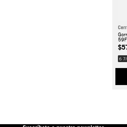
Cer
Gor
59F
$5
6 7