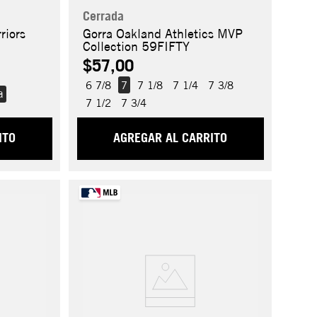
Cerrada
riors
Gorra Oakland Athletics MVP
Collection 59FIFTY
$57,00
6 7/8
7
7 1/8
7 1/4
7 3/8
a
7 1/2
7 3/4
ITO
AGREGAR AL CARRITO