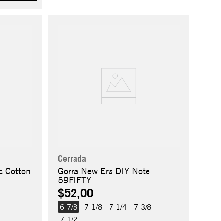
Cerrada
s Cotton
Gorra New Era DIY Note
59FIFTY
$52,00
6 7/8
7 1/8
7 1/4
7 3/8
7 1/2