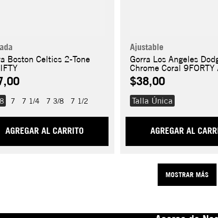
rada
Ajustable
ra Boston Celtics 2-Tone
Gorra Los Angeles Dod
IFTY
Chrome Coral 9FORTY
7,00
$38,00
Talla Única
/8
7
7 1/4
7 3/8
7 1/2
AGREGAR AL CARRITO
AGREGAR AL CARR
MOSTRAR MÁS