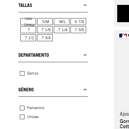
TALLAS
Talla
S/M
M/L
6 7/8
Única
7
7 1/8
7 1/4
7 3/8
7 1/2
7 3/4
DEPARTAMENTO
Gorras
GÉNERO
Femenino
Ajus
Unisex
Gor
Cot