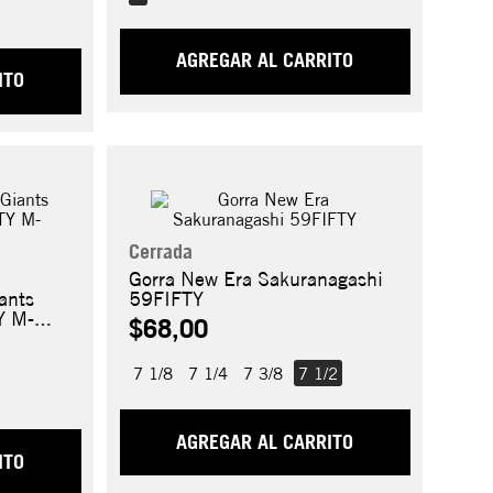
AGREGAR AL CARRITO
ITO
Cerrada
Gorra New Era Sakuranagashi
ants
59FIFTY
Y M-
$68,00
7 1/8
7 1/4
7 3/8
7 1/2
AGREGAR AL CARRITO
ITO