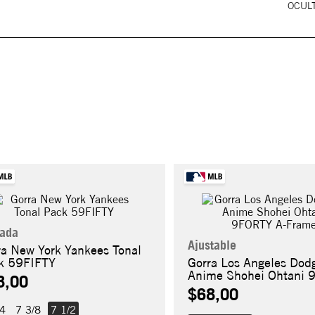
OCULT
rada
Ajustable
ra New York Yankees Tonal
k 59FIFTY
Gorra Los Angeles Dod
Anime Shohei Ohtani 
8,00
A-Frame
$68,00
/4
7 3/8
7 1/2