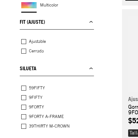
Multicolor
Negro
FIT (AJUSTE)
Verde
Ajustable
Cerrada
SILUETA
59FIFTY
9FIFTY
Ajus
Gor
9FORTY
9FO
9FORTY A-FRAME
$5
39THIRTY M-CROWN
Tal