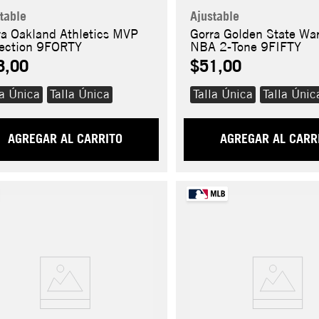
table
Ajustable
ra Oakland Athletics MVP
Gorra Golden State War
lection 9FORTY
NBA 2-Tone 9FIFTY
8,00
$51,00
la Única
Talla Única
Talla Única
Talla Únic
AGREGAR AL CARRITO
AGREGAR AL CARR