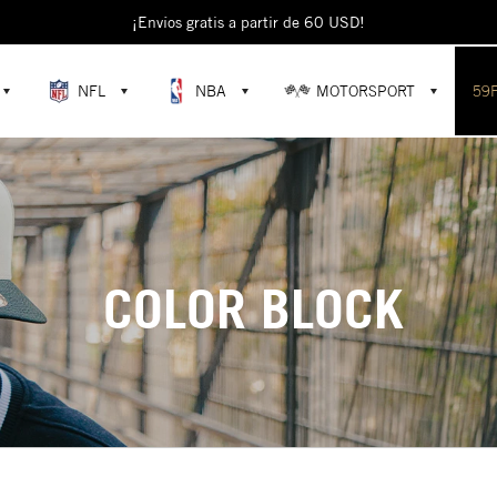
¡Envíos gratis a partir de 60 USD!
NFL
NBA
MOTORSPORT
59
COLOR BLOCK