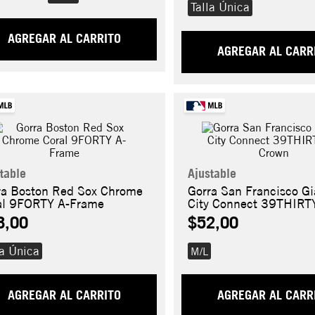
Talla Única
AGREGAR AL CARRITO
AGREGAR AL CARR
table
Ajustable
ra Boston Red Sox Chrome
Gorra San Francisco Gi
al 9FORTY A-Frame
City Connect 39THIRT
Crown
8,00
$52,00
la Única
M/L
AGREGAR AL CARRITO
AGREGAR AL CARR