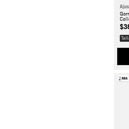
Ajus
Gor
Col
$3
Tal