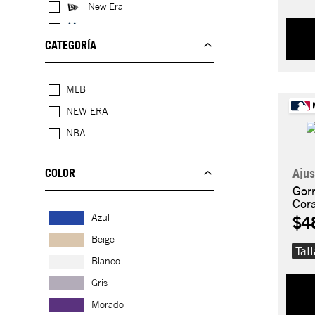
New Era
New York Yankees
CATEGORÍA
Oakland Athletics
San Francisco Giants
MLB
NEW ERA
NBA
COLOR
Ajus
Gor
Cor
Azul
$4
Beige
Tal
Blanco
Gris
Morado