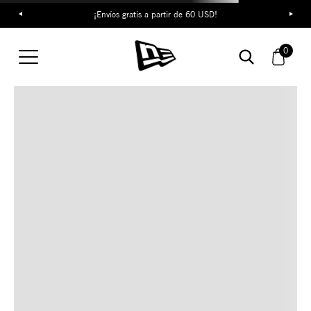
¡Envíos gratis a partir de 60 USD!
TAMBIÉN TE PUEDE
0
INTERESAR
COMBINA CON ESTOS
ACCESORIOS