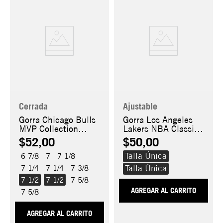
Cerrada
Ajustable
Gorra Chicago Bulls
Gorra Los Angeles
MVP Collection
Lakers NBA Classics
59FIFTY
9FIFTY
$52,00
$50,00
Talla Única
6 7/8
7
7 1/8
Talla Única
7 1/4
7 1/4
7 3/8
7 1/2
7 1/2
7 5/8
AGREGAR AL CARRITO
7 5/8
AGREGAR AL CARRITO