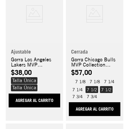
Ajustable
Cerrada
Gorra Los Angeles
Gorra Chicago Bulls
Lakers MVP
MVP Collection
Collection 9FORTY
59FIFTY
$38,00
$57,00
Talla Única
7 1/8
7 1/8
7 1/4
Talla Única
7 1/4
7 1/2
7 1/2
7 3/4
7 3/4
AGREGAR AL CARRITO
AGREGAR AL CARRITO