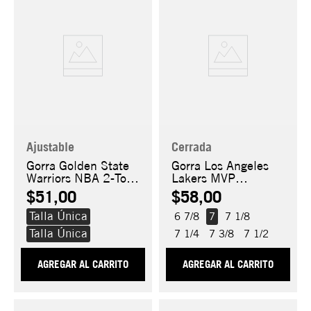
Ajustable
Cerrada
Gorra Golden State
Gorra Los Angeles
Warriors NBA 2-Tone
Lakers MVP
9FIFTY
Collection 59FIFTY
$51,00
$58,00
Talla Única
6 7/8
7
7 1/8
Talla Única
7 1/4
7 3/8
7 1/2
AGREGAR AL CARRITO
AGREGAR AL CARRITO