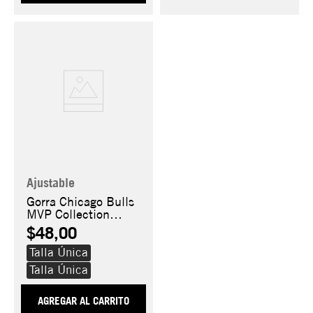
Ajustable
Gorra Chicago Bulls
MVP Collection
9Fifty
$48,00
Talla Única
Talla Única
AGREGAR AL CARRITO