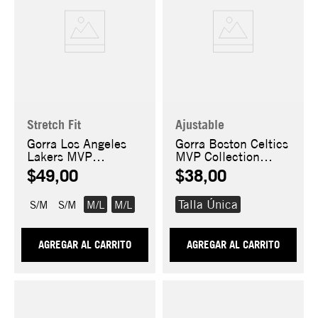
Stretch Fit
Ajustable
Gorra Los Angeles
Gorra Boston Celtics
Lakers MVP
MVP Collection
Collection
9FORTY
$49,00
$38,00
39THIRTY
Talla Única
S/M
S/M
M/L
M/L
AGREGAR AL CARRITO
AGREGAR AL CARRITO