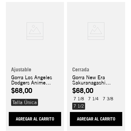
Ajustable
Cerrada
Gorra Los Angeles
Gorra New Era
Dodgers Anime
Sakuranagashi
Shohei Ohtani
59FIFTY
$68,00
$68,00
9FORTY A-Frame
7 1/8
7 1/4
7 3/8
Talla Única
7 1/2
AGREGAR AL CARRITO
AGREGAR AL CARRITO