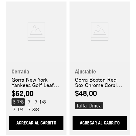
Cerrada
Ajustable
Gorra New York
Gorra Boston Red
Yankees Golf Leaf
Sox Chrome Coral
59FIFTY
9FORTY A-Frame
$62,00
$48,00
6 7/8
7
7 1/8
Talla Única
7 1/4
7 3/8
AGREGAR AL CARRITO
AGREGAR AL CARRITO