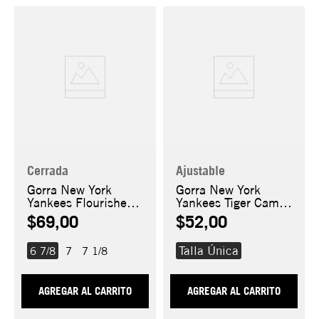
Cerrada
Ajustable
Gorra New York
Gorra New York
Yankees Flourishes
Yankees Tiger Camo
59FIFTY
9FORTY A-Frame
$69,00
$52,00
Talla Única
6 7/8
7
7 1/8
AGREGAR AL CARRITO
AGREGAR AL CARRITO