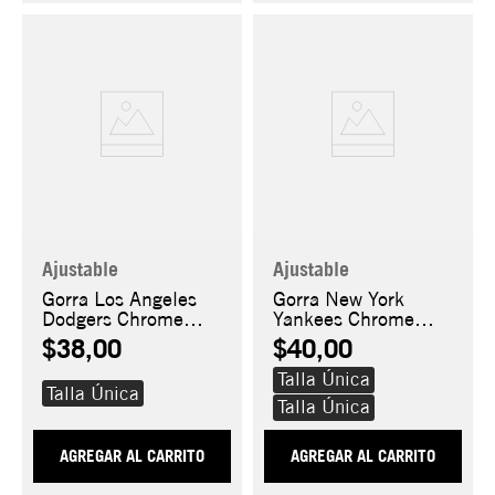
Ajustable
Ajustable
Gorra Los Angeles
Gorra New York
Dodgers Chrome
Yankees Chrome
Coral 9FORTY A-
Coral 9FORTY A-
$38,00
$40,00
Frame
Frame
Talla Única
Talla Única
Talla Única
AGREGAR AL CARRITO
AGREGAR AL CARRITO