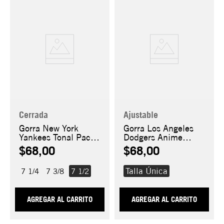
Cerrada
Ajustable
Gorra New York
Gorra Los Angeles
Yankees Tonal Pack
Dodgers Anime
59FIFTY
Shohei Ohtani
$68,00
$68,00
9FORTY A-Frame
Talla Única
7 1/4
7 3/8
7 1/2
AGREGAR AL CARRITO
AGREGAR AL CARRITO