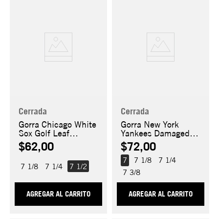
Cerrada
Cerrada
Gorra Chicago White
Gorra New York
Sox Golf Leaf
Yankees Damaged
59FIFTY
59FIFTY
$62,00
$72,00
7
7 1/8
7 1/4
7 1/8
7 1/4
7 1/2
7 3/8
AGREGAR AL CARRITO
AGREGAR AL CARRITO