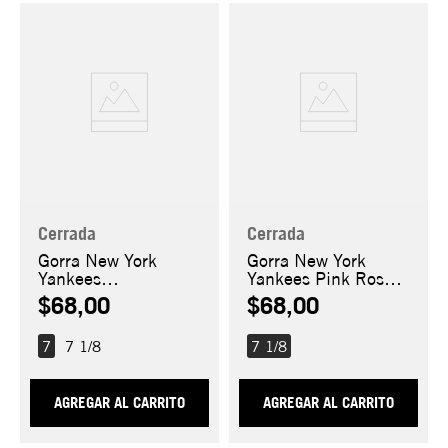
Cerrada
Cerrada
Gorra New York
Gorra New York
Yankees
Yankees Pink Rose
Sakuranagashi
59FIFTY
$68,00
$68,00
59FIFTY
7
7 1/8
7 1/8
AGREGAR AL CARRITO
AGREGAR AL CARRITO